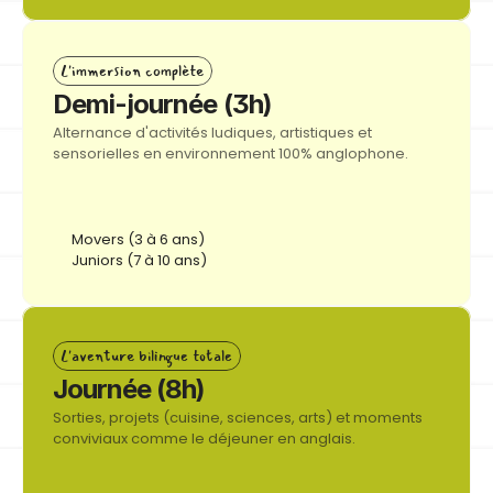
L'immersion complète
S'inscrire
Button
Demi-journée (3h)
Alternance d'activités ludiques, artistiques et 
sensorielles en environnement 100% anglophone.
Movers (3 à 6 ans)
Juniors (7 à 10 ans)
L'aventure bilingue totale
S'inscrire
Journée (8h)
Button
Sorties, projets (cuisine, sciences, arts) et moments 
conviviaux comme le déjeuner en anglais.