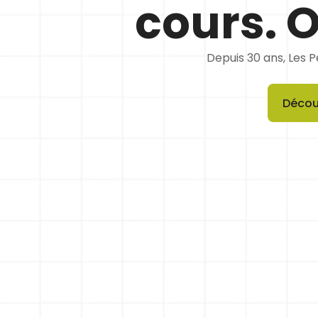
cours. O
Depuis 30 ans, Les P
Découv