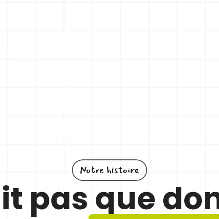
Notre histoire
it pas que don