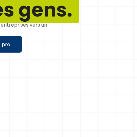
es gens. 
entreprises vers un 
s pro