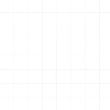
Découvrez les dates de fermeture de nos centres à 
Nantes, Rezé et Sautron
Lire l'article
Button
12 juin 2026
Programme ambassadeur 🎁
Jusqu’à -50% sur votre abonnement mensuel
Lire l'article
Button
5 juin 2026
Les inscriptions pour nos stages 
d’anglais d’été sont ouvertes ! ☀️
Stages d’anglais à partir du 24 août 2026
Lire l'article
Button